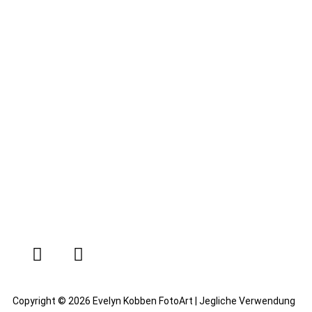
Kinderfotografie mit Tieren | Kinderfoto mit Haustier | Kinderfotograf | Fotoshooting |
Kinderfotografie mit Haustieren | Kinder und Tiere | Kind und Tier | Kinderfotograf – professionelle
Kinderfotos
Copyright © 2026 Evelyn Kobben FotoArt | Jegliche Verwendung