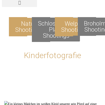
Schloss-/Lost
Brohol
Natur
Welpen
Place
Shootin
Shootings
Shootings
Shootings
Kinderfotografie
Kinderfotografie mit Tieren | Kinderfoto mit Haustier | Kinderfotograf | Fotoshooting |
Kinderfotografie mit Haustieren | Kinder und Tiere | Kind und Tier | Kinderfotograf – professionelle
Kinderfotos
Kinderfotografie mit Tieren | Kinderfoto mit Haustier | Kinderfotograf | Fotoshooting |
Kinderfotografie mit Haustieren | Kinder und Tiere | Kind und Tier | Kinderfotograf – professionelle
Kinderfotos